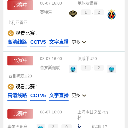
08-07 16:00
足球友谊赛
比赛中
英特茨
1
:
2
比利亚雷亚尔B队
观看比赛：
高清线路
CCTV5
文字直播
更多
08-07 16:00
澳威甲U20
比赛中
普罗斯佩联U20
1
:
2
西部流浪U20
观看比赛：
高清线路
CCTV5
文字直播
更多
08-07 16:00
上海明日之星冠军
比赛中
杯
毕尔巴鄂竞技U17
3
:
0
热刺U17