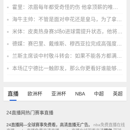
霍里：浓眉每年都受奇怪的伤 他拿顶薪的唯一方式是加出场条款
海牛主帅：不管是面对申花还是皇马，为了拿分我们必须血战到底
米体：皮奥热身赛3场0进球需提升状态，他将在国米意甲揭幕战首发
德媒：赛巴里、戴维斯、穆西亚拉完成高强度训练，有望参加德超杯
兰斯主席谈中村敬斗转会：如果不能各方都满意，球员将继续留队
本场辽宁德比一触即发，那么你更看好谁能够拿下比赛呢？
直播
欧洲杯
亚洲杯
NBA
中超
英超
24直播网热门赛事直播
24直播网—全球赛事免费看，高清直播无广告。
nba免费直播在线