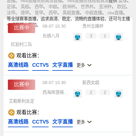
直播
、
nba直播免费高清直播
、
nba直播在线观看高清
提供
篮球
、
足球
、
英超
、
西甲
、
中超
、
欧洲杯
、
世界杯
、
亚洲杯
、
欧冠
、
法甲
、
德甲
、
意甲
、
西甲
、
英超直播
、
中超直播
、
cba直播
、
等全球赛事直播，追求高清、稳定、流畅的直播体验，还可与主播
一起零距离互动。
08-07 15:30
贵州五峰杯
比赛中
长顺八月
3
:
1
红岩村二队
观看比赛：
高清线路
CCTV5
文字直播
更多
08-07 15:30
新西女超
比赛中
西海岸游骑兵女足
2
:
2
艾勒斯利女足
观看比赛：
高清线路
CCTV5
文字直播
更多