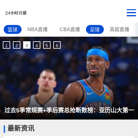
NBA直播
CBA直播
英超直播
篮球
足球
1
2
3
4
5
6
过去5季常规赛+季后赛总抢断数榜：亚历山大第一
最新资讯
约基奇第二