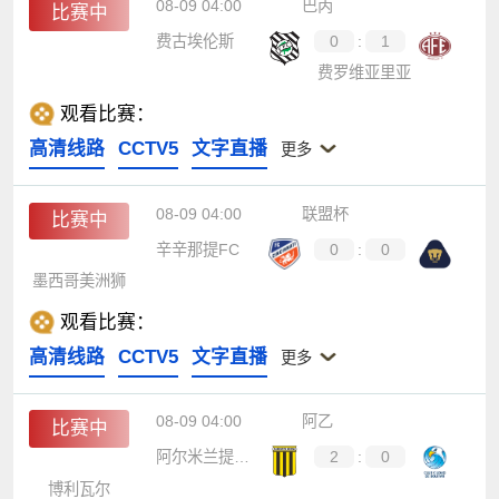
08-09 04:00
巴丙
比赛中
费古埃伦斯
0
:
1
费罗维亚里亚
观看比赛：
高清线路
CCTV5
文字直播
更多
08-09 04:00
联盟杯
比赛中
辛辛那提FC
0
:
0
墨西哥美洲狮
观看比赛：
高清线路
CCTV5
文字直播
更多
08-09 04:00
阿乙
比赛中
阿尔米兰提布朗
2
:
0
博利瓦尔