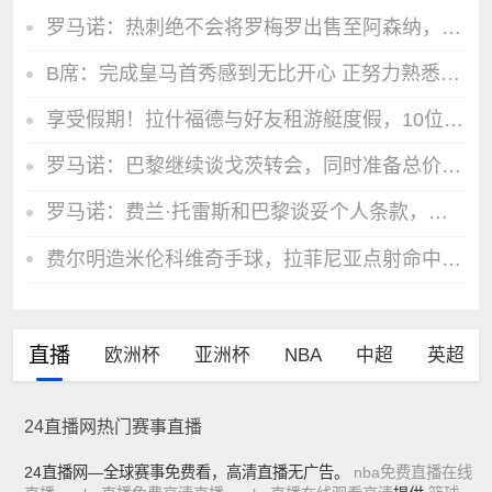
罗马诺：热刺绝不会将罗梅罗出售至阿森纳，马竞正在积极谈判
B席：完成皇马首秀感到无比开心 正努力熟悉队友们的特点
享受假期！拉什福德与好友租游艇度假，10位比基尼女孩陪伴
罗马诺：巴黎继续谈戈茨转会，同时准备总价3500万欧求购铃木彩艳
罗马诺：费兰·托雷斯和巴黎谈妥个人条款，后者将和巴萨展开谈判
费尔明造米伦科维奇手球，拉菲尼亚点射命中，巴萨1-0领先森林
直播
欧洲杯
亚洲杯
NBA
中超
英超
24直播网热门赛事直播
24直播网—全球赛事免费看，高清直播无广告。
nba免费直播在线