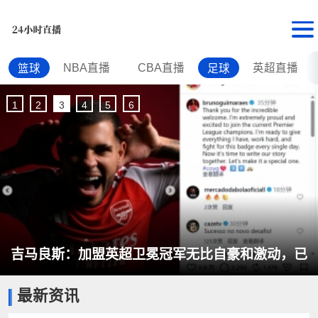
NBA直播
CBA直播
英超直播
篮球
足球
1
2
3
4
5
6
吉马良斯：加盟英超卫冕冠军无比自豪和激动，已
最新资讯
准备好倾尽全力