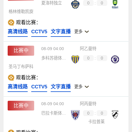
夏洛特独立
0
:
0
格林维勒凯旋
观看比赛：
高清线路
CCTV5
文字直播
更多
08-09 04:00
阿乙曼特
比赛中
多科苏德体育会
0
:
0
圣马丁布萨科
观看比赛：
高清线路
CCTV5
文字直播
更多
08-09 04:00
阿丙曼特
比赛中
巴拉卡斯体育会
0
:
0
卡拉普莱