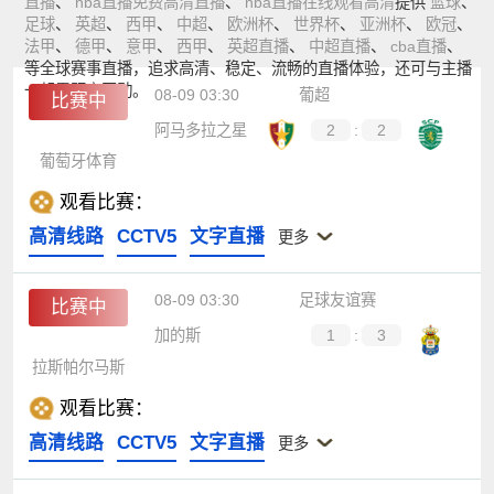
直播
、
nba直播免费高清直播
、
nba直播在线观看高清
提供
篮球
、
足球
、
英超
、
西甲
、
中超
、
欧洲杯
、
世界杯
、
亚洲杯
、
欧冠
、
法甲
、
德甲
、
意甲
、
西甲
、
英超直播
、
中超直播
、
cba直播
、
等全球赛事直播，追求高清、稳定、流畅的直播体验，还可与主播
一起零距离互动。
08-09 03:30
葡超
比赛中
阿马多拉之星
2
:
2
葡萄牙体育
观看比赛：
高清线路
CCTV5
文字直播
更多
08-09 03:30
足球友谊赛
比赛中
加的斯
1
:
3
拉斯帕尔马斯
观看比赛：
高清线路
CCTV5
文字直播
更多