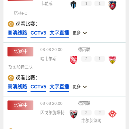
卡勒威
1
:
1
塔林FC
观看比赛：
高清线路
CCTV5
文字直播
更多
08-08 20:00
德丙联
比赛中
哈韦尔斯
2
:
1
斯图加特二队
观看比赛：
高清线路
CCTV5
文字直播
更多
08-08 20:00
德丙联
比赛中
因戈尔施塔特
2
:
2
维尔茨堡踢球者