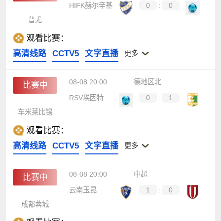
HIFK赫尔辛基
0
:
0
普尤
观看比赛：
高清线路
CCTV5
文字直播
更多
08-08 20:00
德地区北
比赛中
RSV埃因特
0
:
1
车米莱比锡
观看比赛：
高清线路
CCTV5
文字直播
更多
08-08 20:00
中超
比赛中
云南玉昆
1
:
0
成都蓉城