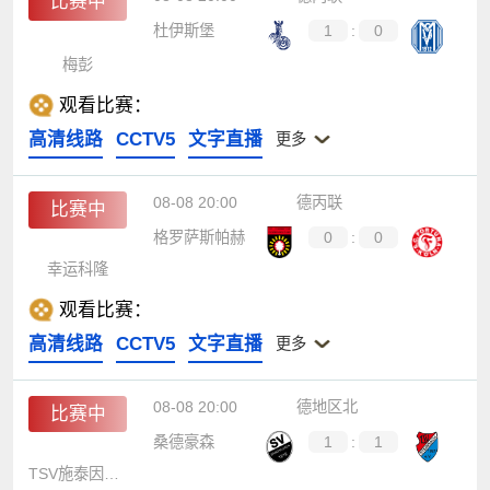
比赛中
杜伊斯堡
1
:
0
梅彭
观看比赛：
高清线路
CCTV5
文字直播
更多
08-08 20:00
德丙联
比赛中
格罗萨斯帕赫
0
:
0
幸运科隆
观看比赛：
高清线路
CCTV5
文字直播
更多
08-08 20:00
德地区北
比赛中
桑德豪森
1
:
1
TSV施泰因巴赫