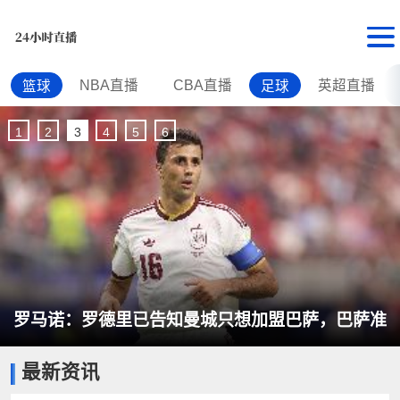
NBA直播
CBA直播
英超直播
篮球
足球
1
2
3
4
5
6
罗马诺：罗德里已告知曼城只想加盟巴萨，巴萨准
最新资讯
备提出新的报价