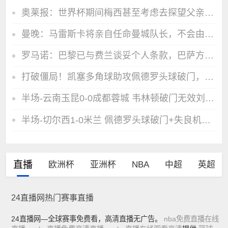
奥莱报：世界杯期间梅西甚至考虑去探望父亲 豪尔赫病情始终危重
曼晚：马雷斯卡将亲自任命曼城队长，不会由球员投票选出
罗马诺：巴黎已与费兰谈妥个人条款，巴萨方面不会强行留人
打破僵局！凯塞多角球助攻佩德罗头球破门，切尔西1-0领先米兰
半场-云南玉昆0-0成都蓉城 韦林顿破门无效刘殿座屡献精彩扑救
半场-切尔西1-0米兰 佩德罗头球破门+失良机凯塞多助攻米兰0射正
直播
欧洲杯
亚洲杯
NBA
中超
英超
24直播网热门赛事直播
24直播网—全球赛事免费看，高清直播无广告。
nba免费直播在线