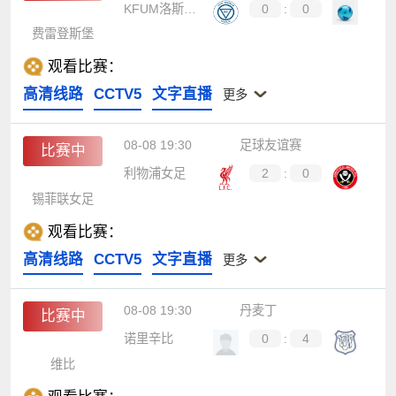
KFUM洛斯基德
0
:
0
费雷登斯堡
观看比赛：
高清线路
CCTV5
文字直播
更多
08-08 19:30
足球友谊赛
比赛中
利物浦女足
2
:
0
锡菲联女足
观看比赛：
高清线路
CCTV5
文字直播
更多
08-08 19:30
丹麦丁
比赛中
诺里辛比
0
:
4
维比