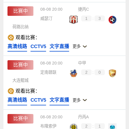
08-08 20:00
捷丙C
比赛中
威瑟汀
1
:
3
荷路比纳
观看比赛：
高清线路
CCTV5
文字直播
更多
08-08 20:00
中甲
比赛中
定南赣联
2
:
0
大连鲲城
观看比赛：
高清线路
CCTV5
文字直播
更多
08-08 20:00
丹丙A
比赛中
布隆索伊
2
:
1