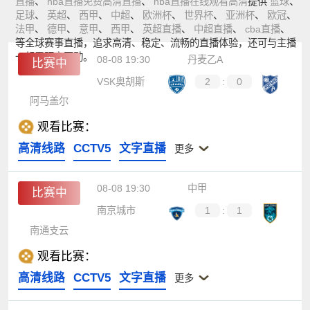
直播
、
nba直播免费高清直播
、
nba直播在线观看高清
提供
篮球
、
足球
、
英超
、
西甲
、
中超
、
欧洲杯
、
世界杯
、
亚洲杯
、
欧冠
、
法甲
、
德甲
、
意甲
、
西甲
、
英超直播
、
中超直播
、
cba直播
、
等全球赛事直播，追求高清、稳定、流畅的直播体验，还可与主播
一起零距离互动。
08-08 19:30
丹麦乙A
比赛中
VSK奥胡斯
2
:
0
阿马盖尔
观看比赛：
高清线路
CCTV5
文字直播
更多
08-08 19:30
中甲
比赛中
南京城市
1
:
1
南通支云
观看比赛：
高清线路
CCTV5
文字直播
更多