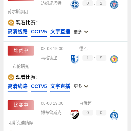
达姆施塔特
0
:
2
荷尔斯泰因基尔
观看比赛：
高清线路
CCTV5
文字直播
更多
08-08 19:00
德乙
比赛中
马格德堡
1
:
5
布伦瑞克
观看比赛：
高清线路
CCTV5
文字直播
更多
08-08 19:00
白俄超
比赛中
博布鲁斯克
0
:
0
明斯克迪纳摩