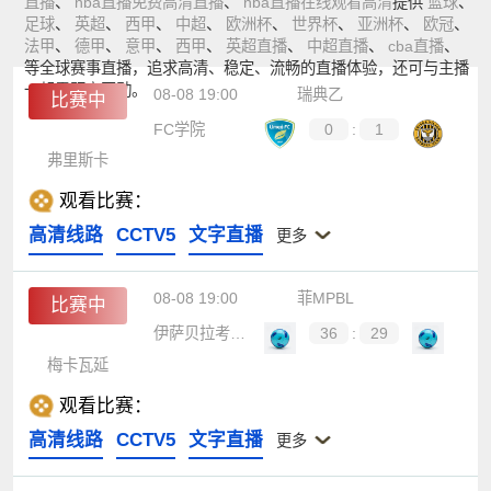
直播
、
nba直播免费高清直播
、
nba直播在线观看高清
提供
篮球
、
足球
、
英超
、
西甲
、
中超
、
欧洲杯
、
世界杯
、
亚洲杯
、
欧冠
、
法甲
、
德甲
、
意甲
、
西甲
、
英超直播
、
中超直播
、
cba直播
、
等全球赛事直播，追求高清、稳定、流畅的直播体验，还可与主播
一起零距离互动。
08-08 19:00
瑞典乙
比赛中
FC学院
0
:
1
弗里斯卡
观看比赛：
高清线路
CCTV5
文字直播
更多
08-08 19:00
菲MPBL
比赛中
伊萨贝拉考博伊斯
36
:
29
梅卡瓦延
观看比赛：
高清线路
CCTV5
文字直播
更多