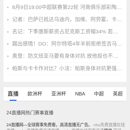
8月9日19:00中超联赛第22轮 河南俱乐部彩陶坊VS青岛西海岸
记者：巴萨已抵达乌迪内，加维、阿劳霍、卡萨多、巴德吉缺席
名记：下季唐斯薪资占尼克斯工资帽34% 若想续约需唐斯大幅降薪
踢出感情！DO：阿尔特塔4年半前拒绝签吉马良斯，如今已被他折服
奥登：防文班亚马要有身体对抗 放他投也不能让他扣篮
帕斯与卡卡作对比？小法：帕斯身体对抗更强，跑动相对没那么灵动
直播
欧洲杯
亚洲杯
NBA
中超
英超
24直播网热门赛事直播
24直播网—全球赛事免费看，高清直播无广告。
nba免费直播在线