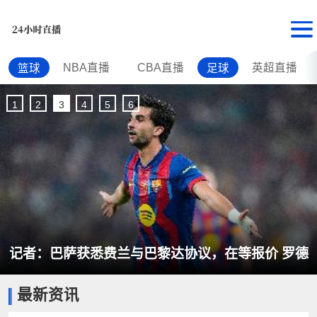
NBA直播
CBA直播
英超直播
篮球
足球
1
2
3
4
5
6
记者：巴萨获悉费兰与巴黎达协议，在等报价 罗德
最新资讯
里谈判进展顺利