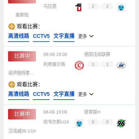
乌拉恩
2
:
2
奥斯陆
观看比赛：
高清线路
CCTV5
文字直播
更多
08-08 19:00
德国戊组联赛
比赛中
利希滕贝格
1
:
1
诺伊施特累利茨
观看比赛：
高清线路
CCTV5
文字直播
更多
08-08 19:00
德青联H
比赛中
哈韦尔斯U19
0
:
0
汉诺威96 U19