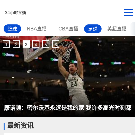
NBA直播
CBA直播
英超直播
篮球
足球
1
2
3
4
5
6
康诺顿：密尔沃基永远是我的家 我许多高光时刻都
最新资讯
是在这里经历的