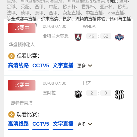
直播
、
nba直播免费高清直播
、
nba直播在线观看高清
提供
篮球
、
足球
、
英超
、
西甲
、
中超
、
欧洲杯
、
世界杯
、
亚洲杯
、
欧冠
、
法甲
、
德甲
、
意甲
、
西甲
、
英超直播
、
中超直播
、
cba直播
、
等全球赛事直播，追求高清、稳定、流畅的直播体验，还可与主播
一起零距离互动。
08-08 07:30
WNBA
比赛中
亚特兰大梦想
46
:
62
华盛顿神秘人
观看比赛：
高清线路
CCTV5
文字直播
更多
08-08 07:30
巴乙
比赛中
塞阿拉
2
:
0
庞特普雷塔
观看比赛：
高清线路
CCTV5
文字直播
更多