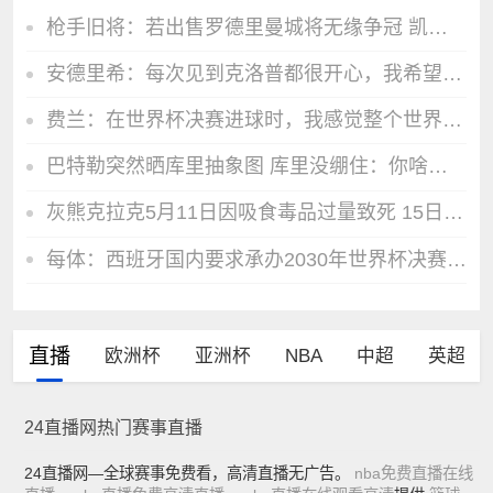
枪手旧将：若出售罗德里曼城将无缘争冠 凯恩能打破梅西进球纪录
安德里希：每次见到克洛普都很开心，我希望在他执教时重回德国队
费兰：在世界杯决赛进球时，我感觉整个世界都静止了
巴特勒突然晒库里抽象图 库里没绷住：你啥毛病这是
灰熊克拉克5月11日因吸食毒品过量致死 15日还有官司&最终取消
每体：西班牙国内要求承办2030年世界杯决赛，等待国际足联会议
直播
欧洲杯
亚洲杯
NBA
中超
英超
24直播网热门赛事直播
24直播网—全球赛事免费看，高清直播无广告。
nba免费直播在线