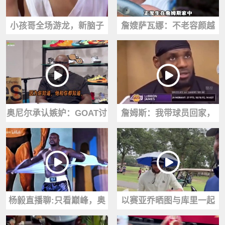
小孩哥全场游龙，新脑子
詹嫂萨瓦娜：不老容颜越
就是好使看完后：小孩哥
来越漂亮！身为丈夫这方
你还收徒吗？
面老詹没得黑
奥尼尔承认嫉妒：GOAT讨
詹姆斯：我带球员回家，
论里没有我，只有乔丹、
其中一人叫我老婆阿姨，
詹姆斯和科比
我有点凌乱了
杨毅直播聊:只看巅峰，奥
以赛亚乔晒图与库里一起
尼尔毫无疑问比詹姆斯更
打高尔夫库里这个帽子真