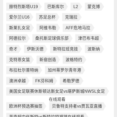
腓特烈斯塔U19
巴斯库尔
L2
蒙克博
爱尔兰U16
苏足总杯
克瑞拉
斯莱扎女足
阿维韦勒
AFF危地马拉
阿德拉尔
桑托斯足球俱乐部
津巴布韦超
奇才
伊斯沃德
斯特拉班竞技
波斯纳
克特恩女篮
新宿创造
波格特约
布拉杜尔普特纳
加州蒂罗尔青年港
澳洲卓越
FK芬科姆
希勒罗德
美国女足联赛休斯顿达斯女足vs堪萨斯城NWSL女足
在线观看
欧洲杯预选赛抽签
贝鲁特支持者vs贾瓦亚直播
英南超中伍斯特vs斯特拉特福镇在线观看