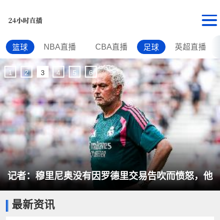
NBA直播
CBA直播
英超直播
篮球
足球
1
2
3
4
5
6
记者：穆里尼奥没有因罗德里交易告吹而愤怒，他
最新资讯
完全信任现有球员