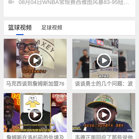
08月04日WNBA常规赛西雅图风暴83-95纽约自由人全场集锦
篮球视频
足球视频
马克西谈到詹姆斯加盟76
谈谈勇士的几个问题：波
人：过程远比外界想象的
杰的续约、最困难的部
简单
分、克莱和德罗赞！
詹姆斯在洛杉矶的处境及
韦德正面回应了那些说他