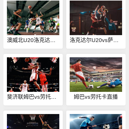
澳威北U20洛克达尔U20vs萨瑟兰德U20在线观看
洛克达尔U20vs萨瑟兰德U20直播
斐济联姆巴vs劳托卡在线观看
姆巴vs劳托卡直播