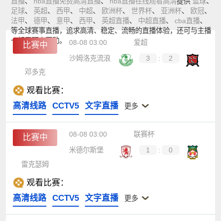
直播
、
nba直播免费高清直播
、
nba直播在线观看高清
提供
篮球
、
足球
、
英超
、
西甲
、
中超
、
欧洲杯
、
世界杯
、
亚洲杯
、
欧冠
、
法甲
、
德甲
、
意甲
、
西甲
、
英超直播
、
中超直播
、
cba直播
、
等全球赛事直播，追求高清、稳定、流畅的直播体验，还可与主播
一起零距离互动。
08-08 03:00
爱超
比赛中
沙姆洛克流浪
3
:
2
邓多克
观看比赛：
高清线路
CCTV5
文字直播
更多
08-08 03:00
联赛杯
比赛中
米德尔斯堡
1
:
0
雷克瑟姆
观看比赛：
高清线路
CCTV5
文字直播
更多