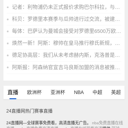
记者：利物浦仍未正式报价求购巴尔科拉，与巴黎要价存在较大差距
科贝：罗德里本赛季与瓜帅进行过交流，被建议选择巴萨，而非皇马
每体：巴萨认为曼城会接受对罗德里6500万欧报价，双方分歧并不大
焕然一新！阿斯：穆帅在皇马推行穆氏新规，迟到者将被罚缺席合练
德足协高层：我们从未考虑赫内斯，克洛普是德国主帅的理想人选
阿斯报：阿森纳官宣吉马良斯加盟的消息被推迟，球员已加入训练中
直播
欧洲杯
亚洲杯
NBA
中超
英超
24直播网热门赛事直播
24直播网—全球赛事免费看，高清直播无广告。
nba免费直播在线