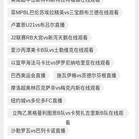
菲MPBL巴伦苏埃拉精英vs三宝颜布兰德在线观看
卢塞恩U21vs布吕尔直播
J2联赛RB大宫vs新泻天鹅在线观看
爱沙丙潭美卡B队vs土勒维克在线观看
以篮甲海法马卡比vs伊罗尼纳哈里亚在线观看
巴西奥运会直播
施瓦伊格vs贡德尔芬根直播
摩洛超奥林匹克萨非vs梅克内斯在线观看
纽约城vs多伦多FC直播
立陶乙黑格曼利图恩B队vs卡努扎吉里斯B队在线观
看
沙勒罗瓦vs巴列卡诺直播