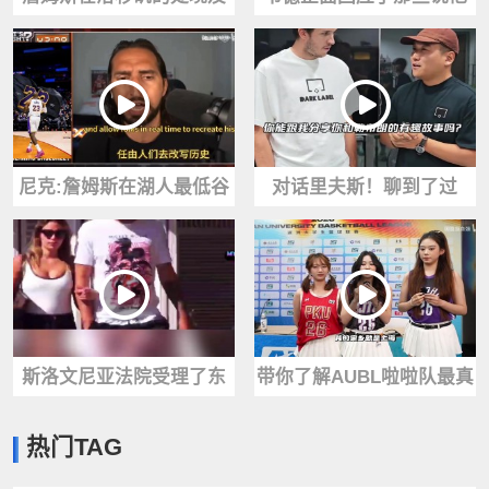
重返费城后的舆论变化，
不会投篮的质疑：我的职
合着都得挨骂
责是持球冲击禁区
尼克:詹姆斯在湖人最低谷
对话里夫斯！聊到了过
时拯救了他们，如今湖人
去，聊到了大家关心的詹
却把他踢开
姆斯
斯洛文尼亚法院受理了东
带你了解AUBL啦啦队最真
契奇前女友的新诉讼，对
实的样子，她们都是什么
热门TAG
方索要5000万美元
专业背景呢？