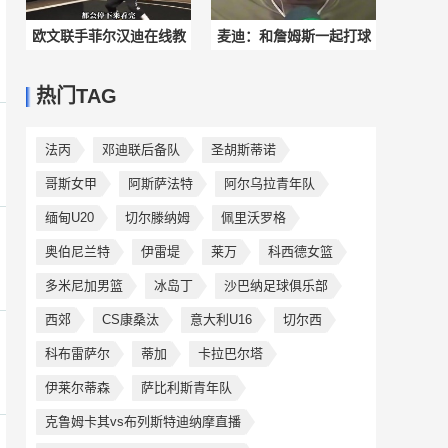
欧文联手菲尔汉迪在线教
麦迪：和詹姆斯一起打球
学1v1！看完你也能称霸野
不是容易的事 得去问问他
热门TAG
球场！
曾经当过的队友
法丙
邓迪联后备队
圣胡斯蒂诺
哥斯女甲
阿斯萨法特
阿尔乌拉青年队
缅甸U20
切尔滕纳姆
佩里沃罗格
奥伯尼兰特
伊雷堤
莱万
科西德女篮
多米尼加男篮
冰岛丁
沙巴纳足球俱乐部
西郊
CS康桑汰
意大利U16
切尔西
科布雷萨尔
蒂加
卡拉巴尔塔
伊莱尔蒂森
萨比利斯青年队
克鲁姆卡其vs布列斯特迪纳摩直播