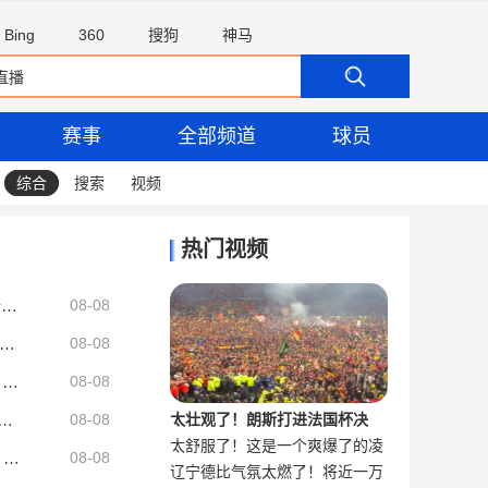
Bing
360
搜狗
神马
赛事
全部频道
球员
综合
搜索
视频
热门视频
枪手估价2000万！意媒：那不勒斯有意热苏斯 但要先卖卢卡库和朗
08-08
里昔日采访谈巴萨：我觉得我的技术特点就适合像他们这样踢球
08-08
76人总裁：詹姆斯最近在LA训练&他即将出行 不知道他何时来费城
08-08
我们拥有三位冠军球员&两位FMVP 纳斯也是冠军教练
08-08
太壮观了！朗斯打进法国杯决
太舒服了！这是一个爽爆了的凌
维拉总监：帕利尼亚符合我们的计划，正在谈判但尚未达成协议
赛，球迷疯狂冲场庆祝
阿斯晒迪奥曼德首训片段：踩球拉球转身打门 仅用3秒征服皇马球迷
08-08
辽宁德比气氛太燃了！将近一万
空抽射合集