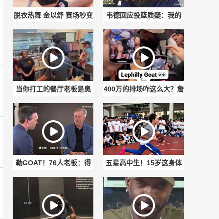
脱衣热舞 金以舒 赛场秒变
韦德回应投篮质疑：我的
韩式应援大舞台
职责是持球冲击禁区，不
是投三分
当你打工的餐厅老板是奥
400万的排场咋这么大？詹
尼尔是种什么体验？
姆斯抵达费城，球迷窒息
欢迎
勒GOAT！76人老板：得
五星高中生！15岁这身体
知签下詹姆斯后我兴奋到
素质太超标了！各种逆天
中断与萧华的会议
飞扣！