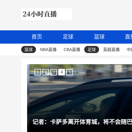
首页
足球
篮球
直
篮球
NBA直播
CBA直播
足球
英超直播
中
1
2
3
4
5
家乡市长谈费兰：他不肯透露未来去向，开玩笑说知情者要灭口