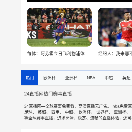
每体：阿劳霍今日飞利物浦体
经纪人：我来那
检，利物浦有望今日官宣这笔签
莱格里，尚未与
约
转会
热门
欧洲杯
亚洲杯
NBA
中超
英超
24直播网热门赛事直播
24直播网—全球赛事免费看，高清直播无广告。
nba免费
足球
、
英超
、
西甲
、
中超
、
欧洲杯
、
世界杯
、
亚洲杯
、
等全球赛事直播，追求高清、稳定、流畅的直播体验，还可