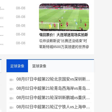
大连球迷现场助威
来自北控男篮课间休息的叠杯子竞速赛 猜猜谁最快
08-08
：阿劳霍抵达巴萨基地收拾个人物品，几小时内启程前往利物浦
08-08
诺：欧洲众多球队重点关注恩德里克，但他想留在皇马证明自己
08-08
经纪人：加比球刚加盟国米时被阿根廷帮排挤，根本没得到机会
08-08
值回票价！大连球迷现场实拍斯
瓜帅谈赖斯说“比赛还没结束”时
坦丘天外飞仙
人：亚运会中国男篮尽遣精锐有望一雪前耻 女篮夺冠难度较大
08-08
莱斯特城8500万英镑建的世界级
说：我很喜欢，这是阿森纳的精
训练基地，只能用来备战英甲了
神
足球录像
篮球录像
08月07日中超第22轮北京国安vs深圳新鹏城全场录像
08月02日中超第21轮青岛西海岸vs青岛海牛全场录像
、
08月02日中超第21轮深圳新鹏城vs重庆铜梁龙全场录像
08月02日中超第21轮辽宁铁人vs上海申花全场录像