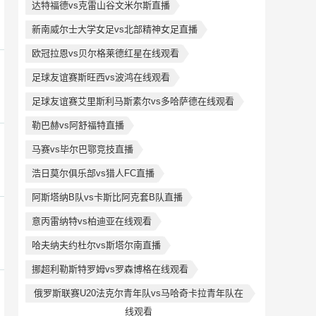
达特福德vs克雷山谷文米尔斯直播
新南威尔士大学女足vs北部精神女足直播
欧冠拉恩vs贝尔格莱德红星在线观看
足球友谊赛斯旺西vs波鸿在线观看
足球友谊赛艾里斯利马斯素尔vs多哈萨德在线观看
勒巴赫vs阿舒福特直播
马赛vs毕尔巴鄂竞技直播
浩日莫尔俱乐部vs猎人FC直播
阿斯塔纳B队vs卡斯比阿克套B队直播
意丙雷纳特vs柏迪亚在线观看
哈夫纳夫约杜尔vs斯塔尔南直播
挪超利勒斯特罗姆vs罗森博格在线观看
俄罗斯联赛U20法克尔青年队vs马哈奇卡拉青年队在
线观看