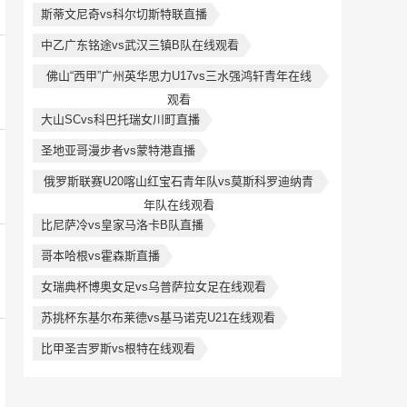
斯蒂文尼奇vs科尔切斯特联直播
中乙广东铭途vs武汉三镇B队在线观看
佛山“西甲”广州英华思力U17vs三水强鸿轩青年在线
观看
大山SCvs科巴托瑞女川町直播
圣地亚哥漫步者vs蒙特港直播
俄罗斯联赛U20喀山红宝石青年队vs莫斯科罗迪纳青
年队在线观看
比尼萨冷vs皇家马洛卡B队直播
哥本哈根vs霍森斯直播
女瑞典杯博奥女足vs乌普萨拉女足在线观看
苏挑杯东基尔布莱德vs基马诺克U21在线观看
比甲圣吉罗斯vs根特在线观看