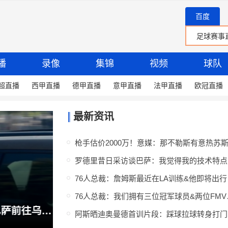
百度
播
录像
集锦
视频
球队
超直播
西甲直播
德甲直播
意甲直播
法甲直播
欧冠直播
最新资讯
罗德
76人总裁：
记者：卡萨多离开体育城，将不会随巴萨前往乌迪内参加三角友谊赛