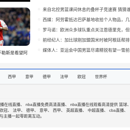
西媒
罗马
前
媒体
不勒斯是看望阿
他讨论过热苏斯
西甲
意甲
德甲
法甲
欧冠
世界杯
直播在线直播
、
nba直播免费高清直播
、
nba直播在线观看高清
提供
篮球
欧冠
、
法甲
、
德甲
、
意甲
、
西甲
、
英超直播
、
中超直播
、
cba直播
、
与主播一起零距离互动。